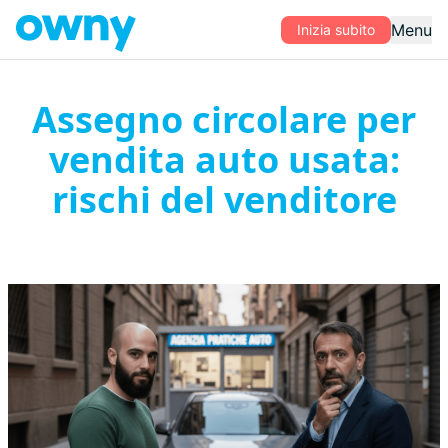
Menu
Inizia subito
Assegno circolare per
vendita auto usata:
rischi del venditore