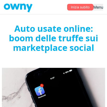
Menu
Inizia subito
Auto usate online:
boom delle truffe sui
marketplace social