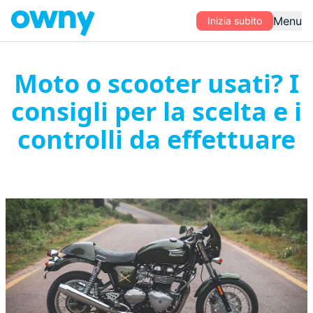
Menu
Inizia subito
Moto o scooter usati? I
consigli per la scelta e i
controlli da effettuare